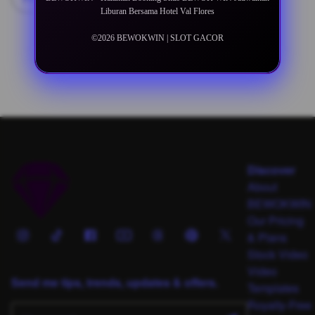
Liburan Bersama Hotel Val Flores
©2026 BEWOKWIN | SLOT GACOR
Discover
About
BEWOKWIN
Our Pricing
& Plans
Stock Video
Video
Send me tips, trends, updates & offers.
Templates
Royalty-Free