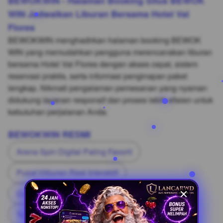
BEWOKWIN - Halaman Booking Situs BEWOK
WIN Jadwalkan Liburan Bersama Hotel Val
Flores
BEWOKWIN menghadirkan halaman booking BEWOK
WIN yang memudahkan pengguna merencanakan liburan
bersama Hotel Val Flores dengan akses cepat, sistem
reservasi praktis, serta informasi penginapan paket
lengkap. Nikmati pengalaman pemesanan yang nyaman
didukung layanan responsif dan proses lebih efisien untuk
kebutuhan perjalanan Anda.
BEWOKWIN RESMI
Arena Spin Digital Paling Favorit
Pusat Hiburan Reel Interaktif
Game Putar Virtual Penuh Sensasi
Tempat Main Slot Tema Eksklusif