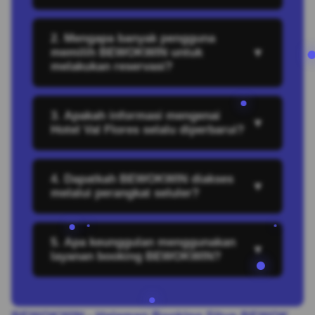
2. Mengapa banyak pengguna
memilih BEWOKWIN untuk
▼
melakukan reservasi?
3. Apakah informasi mengenai
▼
Hotel Val Flores selalu diperbarui?
4. Dapatkah BEWOKWIN diakses
▼
melalui perangkat seluler?
5. Apa keunggulan menggunakan
▼
layanan booking BEWOKWIN?