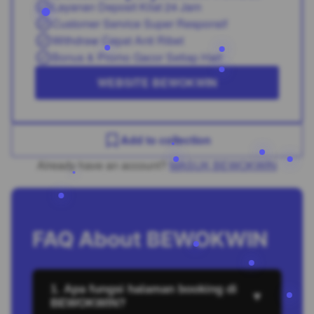
Layanan Deposit Kilat 24 Jam
Customer Service Super Responsif
Withdraw Cepat Anti Ribet
Bonus & Promo Gacor Setiap Hari
WEBSITE BEWOKWIN
Add to collection
Already have an account?
MASUK BEWOKWIN
FAQ About BEWOKWIN
1. Apa fungsi halaman booking di
▼
BEWOKWIN?