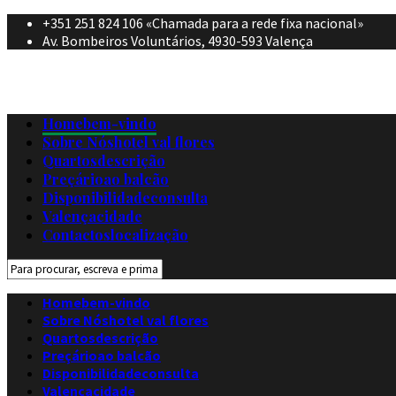
+351 251 824 106 «Chamada para a rede fixa nacional»
Av. Bombeiros Voluntários, 4930-593 Valença
Home
bem-vindo
Sobre Nós
hotel val flores
Quartos
descrição
Preçário
ao balcão
Disponibilidade
consulta
Valença
cidade
Contactos
localização
Home
bem-vindo
Sobre Nós
hotel val flores
Quartos
descrição
Preçário
ao balcão
Disponibilidade
consulta
Valença
cidade